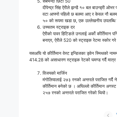
सबैभन्दा छिटो 50
दीपेन्द्र सिंह ऐरीले झन्डै १० बल बाउन्ड्री ओ
वटा आफ्नो पहिलो छ बलमा आए र केवल नौ बलमा ५
५० को रूपमा खडा छ, एक उल्लेखनीय उपलब्धि क
उच्चतम स्ट्राइक दर
ऐरीको पावर हिटिङले उनलाई अर्को कीर्तिमान प
बनाएर, ऐरीले 520 को स्ट्राइक रेटमा स्कोर गर
यसअघि यो कीर्तिमान वेस्ट इन्डिजका ड्वेन स्मिथको नामम
414.28 को असाधारण स्ट्राइक रेटको घमण्ड गर्दै मात
विजयको मार्जिन
मंगोलियालाई २७३ रनको अन्तरले पराजित गर्दै नेप
कीर्तिमान बनेको छ । अघिल्लो कीर्तिमान अगस्
२५७ रनको अन्तरले पराजित गरेको थियो।
Nep
T20
Hig
By P