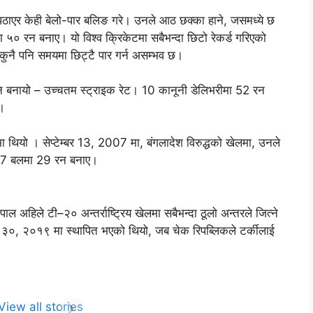
भर पठाएर केही बेलो-पार बलिङ गरे। उनले आठ छक्का हाने, जसमध्ये छ
० रन बनाए। यो विश्व क्रिकेटमा सबैभन्दा छिटो रेकर्ड गरिएको
ुनै पनि समयमा छिट्टै पार गर्न असम्भव छ।
नि बनायो – उच्चतम स्ट्राइक रेट। 10 कानूनी डेलिभरीमा 52 रन
े।
ा थियो । सेप्टेम्बर 13, 2007 मा, बंगलादेश विरुद्धको खेलमा, उनले
्र 7 बलमा 29 रन बनाए।
ाल अहिले टी–२० अन्तर्राष्ट्रिय खेलमा सबैभन्दा ठूलो अन्तरले जित्ने
ट ३०, २०१९ मा स्थापित भएको थियो, जब चेक रिपब्लिकले टर्कीलाई
al Shatters
 Records:
hest Score,
rakashak
View all stories