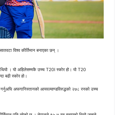
 सातवटा विश्व कीर्तिमान बनाएका छन् ।
 थियो । यो अहिलेसम्मकै उच्च T20I स्कोर हो। यो T20
न्दा बढी स्कोर हो।
 गर्नुअघि अफगानिस्तानको आयरल्याण्डविरुद्धको २७८ रनको उच्च
कीर्तिमान पनि रहेको छ । नेपालले १५.७ रन बनाएको थियो जसले