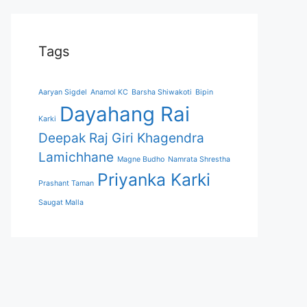
Tags
Aaryan Sigdel
Anamol KC
Barsha Shiwakoti
Bipin
Dayahang Rai
Karki
Deepak Raj Giri
Khagendra
Lamichhane
Magne Budho
Namrata Shrestha
Priyanka Karki
Prashant Taman
Saugat Malla